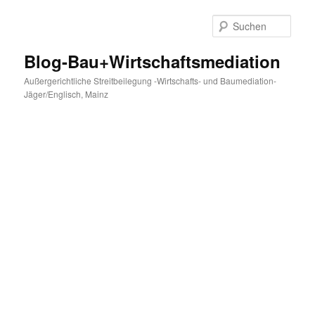
Zum
Zum
primären
sekundären
Such
Inhalt
Inhalt
springen
springen
Blog-Bau+Wirtschaftsmediation
Außergerichtliche Streitbeilegung -Wirtschafts- und Baumediation-
Jäger/Englisch, Mainz