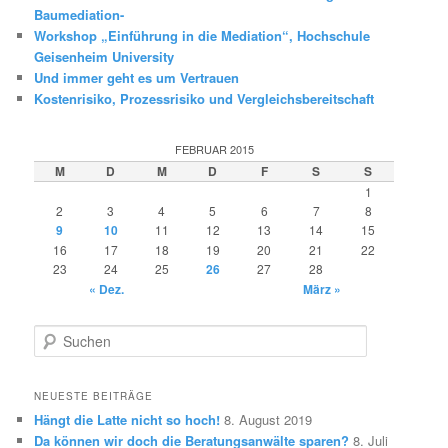
Baumediation-
Workshop „Einführung in die Mediation“, Hochschule
Geisenheim University
Und immer geht es um Vertrauen
Kostenrisiko, Prozessrisiko und Vergleichsbereitschaft
FEBRUAR 2015
M
D
M
D
F
S
S
1
2
3
4
5
6
7
8
9
10
11
12
13
14
15
16
17
18
19
20
21
22
23
24
25
26
27
28
« Dez.
März »
S
u
c
h
NEUESTE BEITRÄGE
e
Hängt die Latte nicht so hoch!
8. August 2019
n
Da können wir doch die Beratungsanwälte sparen?
8. Juli