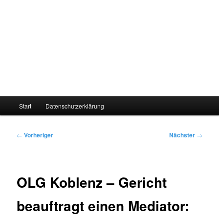
Hauptmenü
Start
Datenschutzerklärung
Beitragsnavigation
←
Vorheriger
Nächster
→
OLG Koblenz – Gericht
beauftragt einen Mediator: