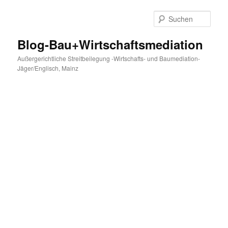
Zum
primären
Such
Inhalt
springen
Blog-Bau+Wirtschaftsmediation
Außergerichtliche Streitbeilegung -Wirtschafts- und Baumediation-
Jäger/Englisch, Mainz