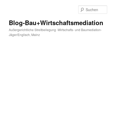
Zum
primären
Such
Inhalt
springen
Blog-Bau+Wirtschaftsmediation
Außergerichtliche Streitbeilegung -Wirtschafts- und Baumediation-
Jäger/Englisch, Mainz